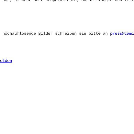
 uns, um mehr über Kooperationen, Ausstellungen und Verf
d hochauflösende Bilder schreiben sie bitte an
press@cami
elden