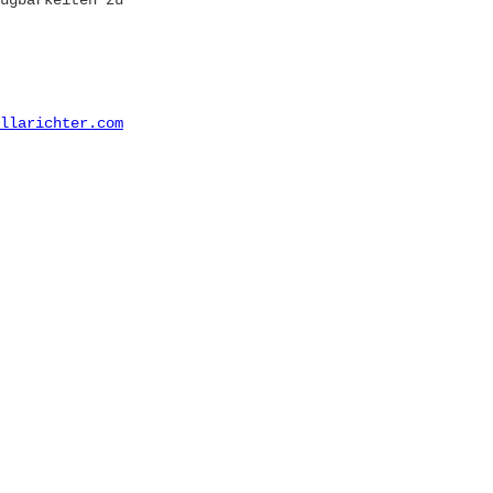
ügbarkeiten zu
llarichter.com